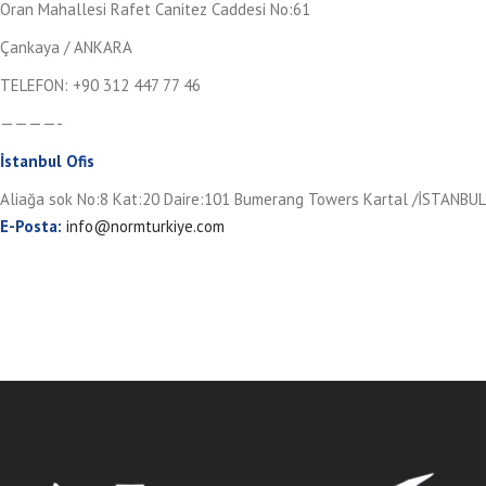
Oran Mahallesi Rafet Canitez Caddesi No:61
Çankaya / ANKARA
TELEFON: +90 312 447 77 46
————-
İstanbul Ofis
Aliağa sok No:8 Kat:20 Daire:101 Bumerang Towers Kartal /İSTANBUL
E-Posta:
info@normturkiye.com